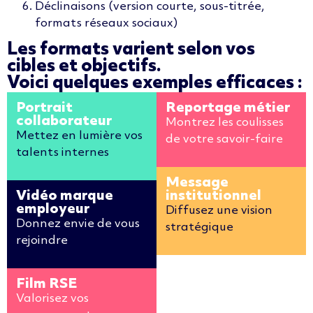
Déclinaisons (version courte, sous-titrée,
formats réseaux sociaux)
Les formats varient selon vos
cibles et objectifs.
Voici quelques exemples efficaces :
Portrait
Reportage métier
collaborateur
Montrez les coulisses
Mettez en lumière vos
de votre savoir-faire
talents internes
Message
Vidéo marque
institutionnel
employeur
Diffusez une vision
Donnez envie de vous
stratégique
rejoindre
Film RSE
Valorisez vos