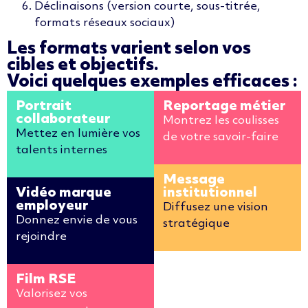
Déclinaisons (version courte, sous-titrée,
formats réseaux sociaux)
Les formats varient selon vos
cibles et objectifs.
Voici quelques exemples efficaces :
Portrait
Reportage métier
collaborateur
Montrez les coulisses
Mettez en lumière vos
de votre savoir-faire
talents internes
Message
Vidéo marque
institutionnel
employeur
Diffusez une vision
Donnez envie de vous
stratégique
rejoindre
Film RSE
Valorisez vos