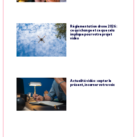
Réglementation drone 2026 :
ce qui change et ce que cela
implique pour votre projet
vidéo
Actualité vidéo : capter le
présent, incarner votre voix