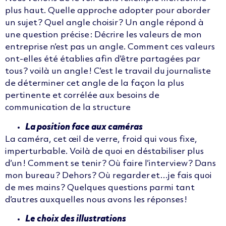
plus haut. Quelle approche adopter pour aborder
un sujet ? Quel angle choisir ? Un angle répond à
une question précise : Décrire les valeurs de mon
entreprise n’est pas un angle. Comment ces valeurs
ont-elles été établies afin d’être partagées par
tous ? voilà un angle ! C’est le travail du journaliste
de déterminer cet angle de la façon la plus
pertinente et corrélée aux besoins de
communication de la structure
La position face aux caméras
La caméra, cet
œil
de verre, froid qui vous fixe
,
imperturbable. Voilà de quoi en déstabiliser plus
d’un !
Comme
n
t se tenir
?
O
ù faire l’interview ?
Dans
mon b
ureau ?
Dehors
?
O
ù regarder et…je fais quoi
de mes mains ?
Q
uelques questions parmi tant
d’autres
auxquelles nous avons les réponses !
Le choix des illustrations