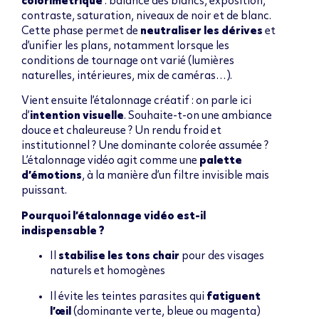
colorimétrique
: balance des blancs, exposition,
contraste, saturation, niveaux de noir et de blanc.
Cette phase permet de
neutraliser les dérives
et
d’unifier les plans, notamment lorsque les
conditions de tournage ont varié (lumières
naturelles, intérieures, mix de caméras…).
Vient ensuite l’étalonnage créatif : on parle ici
d’
intention visuelle
. Souhaite-t-on une ambiance
douce et chaleureuse ? Un rendu froid et
institutionnel ? Une dominante colorée assumée ?
L’étalonnage vidéo agit comme une
palette
d’émotions
, à la manière d’un filtre invisible mais
puissant.
Pourquoi l’étalonnage vidéo est-il
indispensable ?
Il
stabilise les tons chair
pour des visages
naturels et homogènes
Il évite les teintes parasites qui
fatiguent
l’œil
(dominante verte, bleue ou magenta)