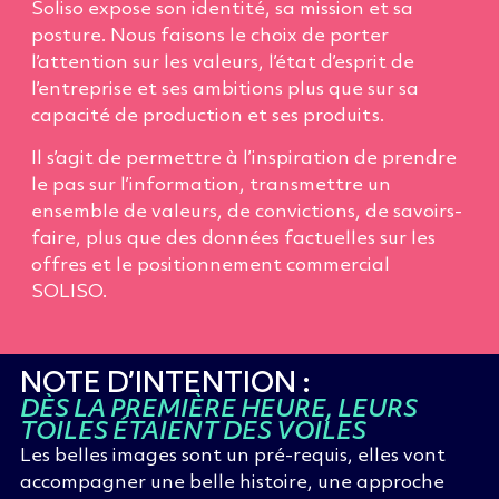
Soliso
expose son identité, sa mission et sa
posture. Nous faisons le choix de porter
l’attention sur les valeurs, l’état d’esprit de
l’entreprise et ses ambitions plus que sur sa
capacité de production et ses produits.
Il s’agit de permettre à l’inspiration de prendre
le pas sur l’information, transmettre un
ensemble de valeurs, de convictions, de
savoirs-
faire
, plus que des données factuelles sur les
offres et le positionnement commercial
SOLISO.
NOTE D’INTENTION :
DÈS LA PREMIÈRE HEURE, LEURS
TOILES ÉTAIENT DES VOILES
Les belles images sont un pré-requis, elles vont
accompagner une belle histoire, une approche