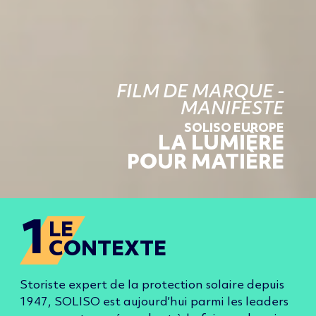
FILM DE MARQUE -
MANIFESTE
SOLISO EUROPE
L
A LUMIÈRE
POUR MATIÈR
E
1
LE
CONTEXTE
Storiste e
xpert
de la protection solaire depuis
1947, SOLISO est aujourd’hui parmi les leaders