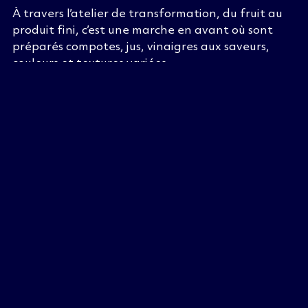
À travers l’atelier de transformation, du fruit au
produit fini, c’est une marche en avant où sont
préparés compotes, jus, vinaigres aux saveurs,
couleurs et textures variées.
Ici, le cœur est humain, organique, biologique. Et
la technologie est une sorte de métronome. Un
outil qui permet d’être plus précis, plus exigeant
en termes de qualité dans l’exploitation des fruits.