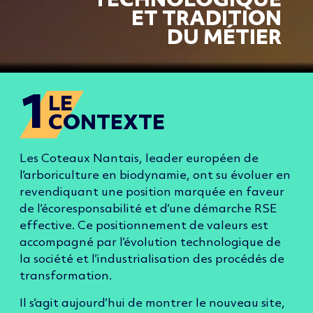
TECHNOLOGIQUE
ET TRADITION
DU MÉTIE
R
1
LE
CONTEXTE
Les Coteaux Nantais, leader européen de
l’arboriculture en biodynamie, ont su évoluer en
revendiquant une position marquée en faveur
de l’écoresponsabilité et d’une démarche RSE
effective. Ce positionnement de valeurs est
accompagné par l’évolution technologique de
la société et l’industrialisation des procédés de
transformation.
Il s’agit aujourd’hui de montrer le nouveau site,