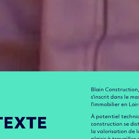
Blain Construction,
s’inscrit dans le m
l’immobilier en Loi
À potentiel techni
TEXTE
construction se di
la valorisation de 