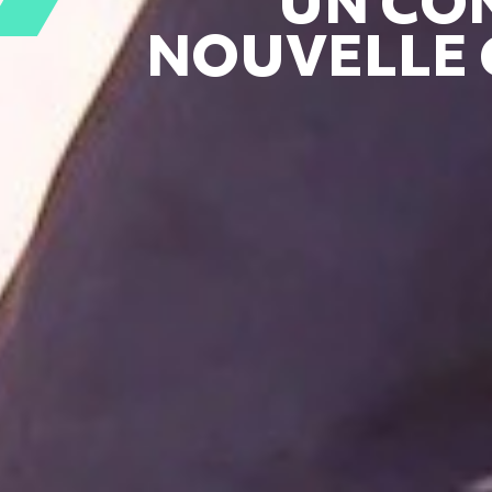
U
N CO
NOUVELLE 