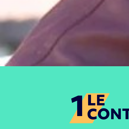
1
LE
CON